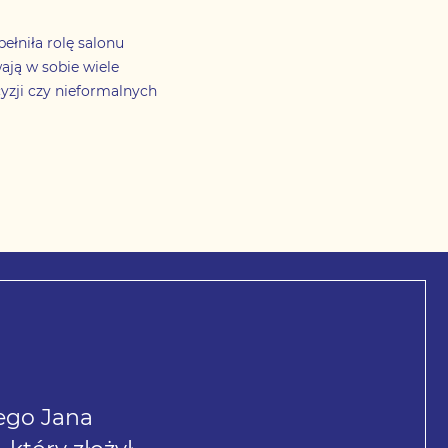
ełniła rolę salonu
ają w sobie wiele
cyzji czy nieformalnych
cego Jana