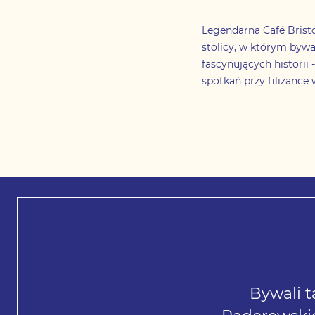
Legendarna Café Bristol
stolicy, w którym bywa
fascynujących historii
spotkań przy filiżance
Bywali t