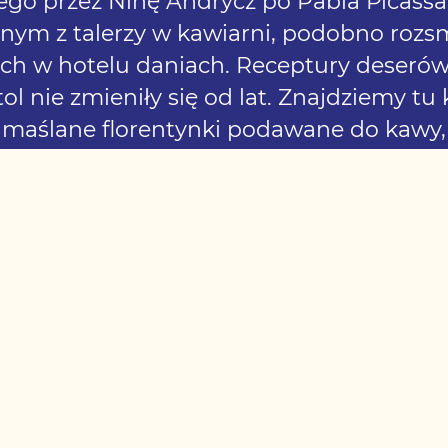
go przez Ninę Andrycz po Pabla Picassa, 
dnym z talerzy w kawiarni, podobno rozs
h w hotelu daniach. Receptury deser
tol nie zmieniły się od lat. Znajdziemy t
 maślane florentynki podawane do kawy, 
niki. Za pielęgnowanie tradycji i pasji o
rzegorz Walicki. Wystrój miejsca nawiązu
ńskiego i wszystkiego, co najlepsze w se
Travelicious/ Vogue Polska