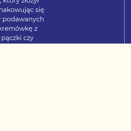
który złożył
makowując się
ów podawanych
u kremówkę z
pączki czy
dpowiada szef
je do stylu
cesji.